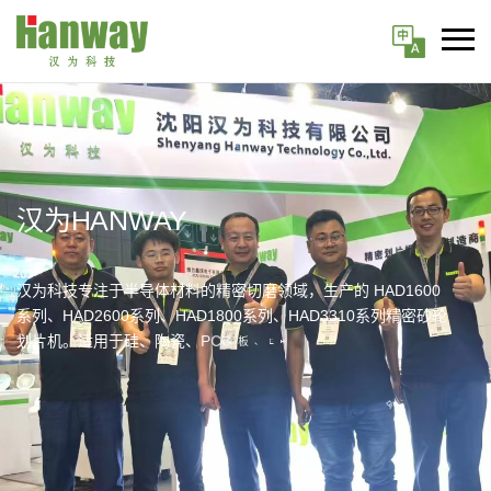
汉为HANWAY
汉
为
科
技
专
注
于
半
导
体
材
料
的
精
密
切
磨
领
域，
生
产
的
H
A
D
1
6
0
0
系
列
、
H
A
D
2
6
0
0
系
列
、
H
A
D
1
8
0
0
系
列
、
H
A
D
3
3
1
0
系
列
精
密
砂
轮
划
片
机。
适
用
于
硅
、
陶
瓷
、
P
C
B
板
、
E
M
C
、
石
英
、
玻
璃
、
砷
化
镓
、
铌
酸
锂