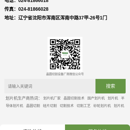
电话：024-81866018
传真：024-81866028
地址：辽宁省沈阳市浑南区浑南中路37甲-26号1门
晶圆切割设备厂商微信公众号
划片机生产商热词：
划片机厂家
晶圆切割技术
国产划片机
划片机
半
导体划片机
晶圆切割
硅片切割
切割技术
切割工艺
砂轮划片机
划片机
的切割精度
半导体切割划片机
切割划片机
晶圆
自动划片机
划片机设备
晶圆切割工艺
硅片切割工艺
晶圆划片工艺
划片机精密机械传动方式
晶圆
划片机
划片机有哪几种类型
晶圆切割划片机
划片机精度的技术指标
划片